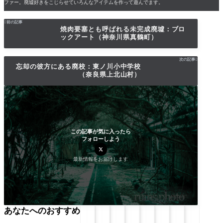
ファー。廃墟好きをこじらせていろんなアイテムを作って遊んでます。

前の記事
焼肉要塞とも呼ばれる未完成廃墟：ブロ
ックアート（神奈川県真鶴町）
次の記事

忘却の彼方にある廃校：東ノ川小中学校
（奈良県上北山村）
この記事が気に入ったら
フォローしよう
最新情報をお届けします
あなたへのおすすめ