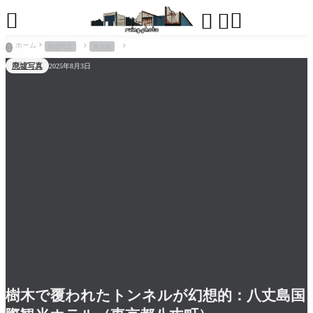




ホーム
廃墟写真
東京都

廃墟写真
2025年8月3日
樹木で覆われたトンネルが幻想的：八丈島国