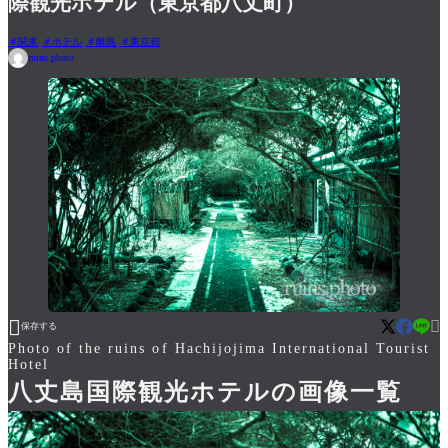
際観光ホテル（東京都八丈町）
関東
ホテル
離島
東京都
ruins.photo


保存する
Photo of the ruins of Hachijojima International Tourist
Hotel
八丈島国際観光ホテルの画像一覧