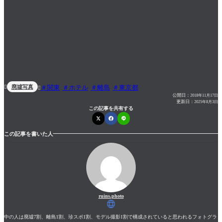
廃墟写真
関東
ホテル
離島
東京都


公開日：
2018年11月17日
更新日：
2025年8月3日
この記事を共有する
この記事を書いた人
ruins.photo
中の人は廃墟7割、離島1割、珍スポ1割、モデル撮影1割で構成されていると思われるフォトグラ