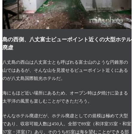
島の西側、八丈富士ビューポイント近くの大型ホテル
廃虚
八丈島の西山は八丈富士とも呼ばれる富士山のような円錐形の
山ではあるが、そんな山を見渡せるビューポイント近くにある
のが八丈島国際観光ホテルだ。
海にもほど近い場所にあるため、オープン時は夕焼けに染まる
太平洋の風景も楽しむことができただろう。
そんなホテル廃虚だが、ホテル廃虚としての規模は極めて大型
であり、収容可能人数は450人。全部で89室（和洋室35室・和室
37室・洋室17）あり、そのうち85室は海を望むことができる部