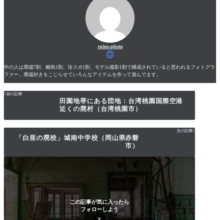
ruins.photo
中の人は廃墟7割、離島1割、珍スポ1割、モデル撮影1割で構成されていると思われるフォトグラ
ファー。廃墟好きをこじらせていろんなアイテムを作って遊んでます。

前の記事
田園地帯にある団地：台湾桃園国際空港
近くの廃村（台湾桃園市）
次の記事

「白亜の廃校」城南中学校（岡山県赤磐
市）
この記事が気に入ったら
フォローしよう