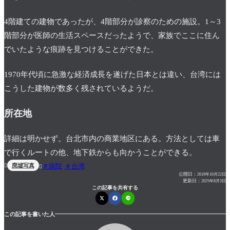
4階建ての建物であったが、4階部分が診察のための施設。1～3
階部分が医師の生活スペースだったようで、家族でここに住ん
でいたような痕跡を見つけることができた。
1970年代頃に急激な経済成長を遂げた日本とは違い、台湾には
こうした建物が数多く残されているようだ。
所在地
詳細は明かせず。台北市内の商業地区にある。方法としては車
で行くルートの他、地下鉄からも向かうことができる。
廃墟写真
病院
台湾


公開日：
2019年10月22日
更新日：
2025年8月3日
この記事を共有する
この記事を書いた人