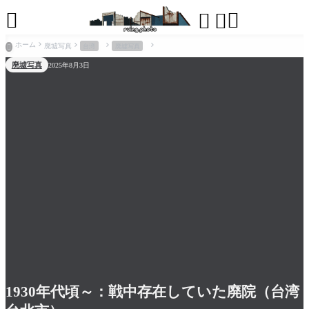




ホーム
廃墟写真
台湾
廃墟写真

廃墟写真
2025年8月3日
1930年代頃～：戦中存在していた廃院（台湾