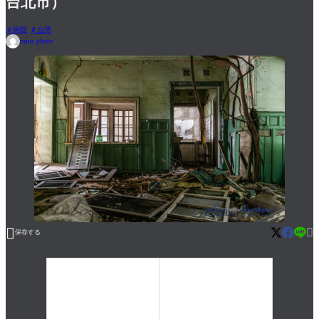
台北市）
病院
台湾
ruins.photo


保存する