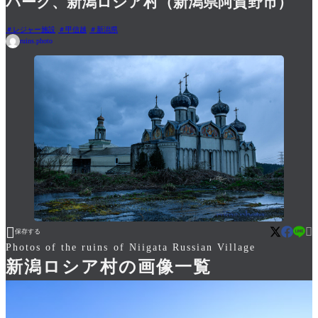
パーク、新潟ロシア村（新潟県阿賀野市）
レジャー施設
甲信越
新潟県
ruins.photo


保存する
Photos of the ruins of Niigata Russian Village
新潟ロシア村の画像一覧