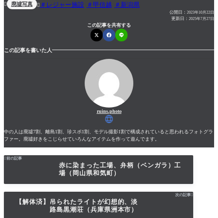
廃墟写真
レジャー施設
甲信越
新潟県


公開日：
2023年10月22日
更新日：
2025年7月27日
この記事を共有する
この記事を書いた人
ruins.photo
中の人は廃墟7割、離島1割、珍スポ1割、モデル撮影1割で構成されていると思われるフォトグラ
ファー。廃墟好きをこじらせていろんなアイテムを作って遊んでます。

前の記事
赤に染まった工場、弁柄（ベンガラ）工
場（岡山県和気町）
次の記事

【解体済】吊られたライトが幻想的、淡
路島黒潮荘（兵庫県洲本市）