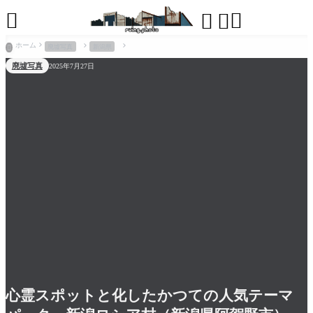




ホーム
廃墟写真
新潟県

廃墟写真
2025年7月27日
心霊スポットと化したかつての人気テーマ